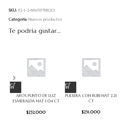
SKU:
92-1-2-NA1597RRU13
Categoría:
Nuevos productos
Te podría gustar...
AROS PUNTO DE LUZ
PULSERA CON RUBI NAT 2.21
AN
ESMERALDA NAT 1.04 CT
CT
PLATA
$
231.000
$
232.000